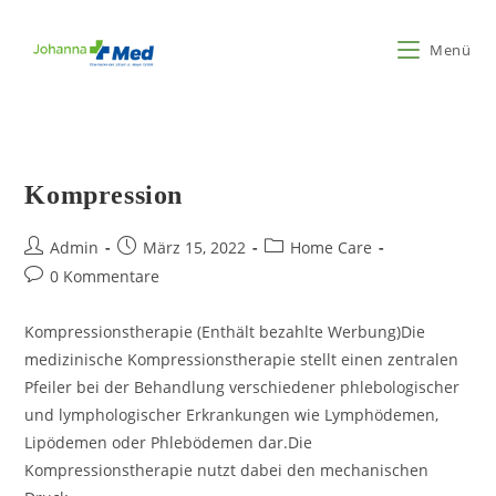
Zum
Inhalt
Menü
springen
Kompression
Beitrags-
Beitrag
Beitrags-
Admin
März 15, 2022
Home Care
Autor:
veröffentlicht:
Kategorie:
Beitrags-
0 Kommentare
Kommentare:
Kompressionstherapie (Enthält bezahlte Werbung)Die
medizinische Kompressionstherapie stellt einen zentralen
Pfeiler bei der Behandlung verschiedener phlebologischer
und lymphologischer Erkrankungen wie Lymphödemen,
Lipödemen oder Phlebödemen dar.Die
Kompressionstherapie nutzt dabei den mechanischen