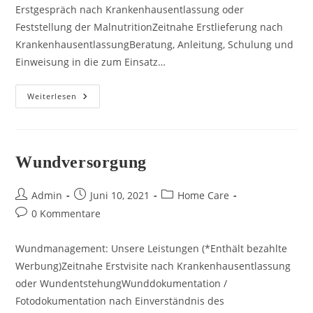
Erstgespräch nach Krankenhausentlassung oder
Feststellung der MalnutritionZeitnahe Erstlieferung nach
KrankenhausentlassungBeratung, Anleitung, Schulung und
Einweisung in die zum Einsatz…
Enterale
Weiterlesen
&
Parenterale
Ernährung
Wundversorgung
Beitrags-
Beitrag
Beitrags-
Admin
Juni 10, 2021
Home Care
Autor:
veröffentlicht:
Kategorie:
Beitrags-
0 Kommentare
Kommentare:
Wundmanagement: Unsere Leistungen (*Enthält bezahlte
Werbung)Zeitnahe Erstvisite nach Krankenhausentlassung
oder WundentstehungWunddokumentation /
Fotodokumentation nach Einverständnis des