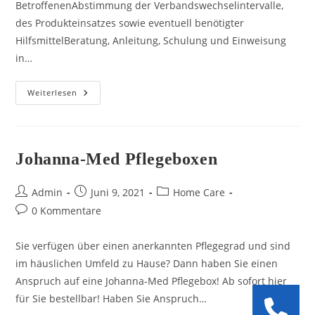
BetroffenenAbstimmung der Verbandswechselintervalle,
des Produkteinsatzes sowie eventuell benötigter
HilfsmittelBeratung, Anleitung, Schulung und Einweisung
in…
Wundversorgung
Weiterlesen
Johanna-Med Pflegeboxen
Beitrags-
Beitrag
Beitrags-
Admin
Juni 9, 2021
Home Care
Autor:
veröffentlicht:
Kategorie:
Beitrags-
0 Kommentare
Kommentare:
Sie verfügen über einen anerkannten Pflegegrad und sind
im häuslichen Umfeld zu Hause? Dann haben Sie einen
Anspruch auf eine Johanna-Med Pflegebox! Ab sofort hier
für Sie bestellbar! Haben Sie Anspruch…