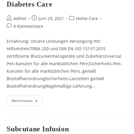
Diabetes Care
Beitrags-
Beitrag
Beitrags-
Admin
Juni 29, 2021
Home Care
Autor:
veröffentlicht:
Kategorie:
Beitrags-
0 Kommentare
Kommentare:
Ernährung: Unsere Leistungen Versorgung mit
HilfsmittelnTRBA 250 und DIN EN ISO 15197:2015
zertifizierte Blutzuckermessgeräte und ZubehörUniversal
Pen-Kanülen für alle marktüblichen PensSicherheits-Pen-
Kanülen für alle marktüblichen Pens, gemäß
BiostoffverordnungSicherheits-Lanzetten gemäß
BiostoffverordnungRegelmäßige Lieferung…
Diabetes
Weiterlesen
Care
Subcutane Infusion