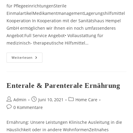
für PflegeeinrichtungenSterile
EinmalartikelMedikamentmanagementLagerungshilfsmittel
Kooperation In Kooperation mit der Sanitätshaus Hempel
GmbH ermöglichen wir Ihnen ein noch umfassenderes
Angebot:Full Service Angebot• Vollaustattung für
medizinisch- therapeutische Hilfsmittel…
Medizinischer
Weiterlesen
Bedarf
Enterale & Parenterale Ernährung
Beitrags-
Beitrag
Beitrags-
Admin
Juni 10, 2021
Home Care
Autor:
veröffentlicht:
Kategorie:
Beitrags-
0 Kommentare
Kommentare:
Ernährung: Unsere Leistungen Klinische Ausleitung in die
Häuslichkeit oder in andere WohnformenZeitnahes