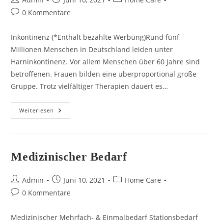
Autor:
veröffentlicht:
Kategorie:
Beitrags-
0 Kommentare
Kommentare:
Inkontinenz (*Enthält bezahlte Werbung)Rund fünf
Millionen Menschen in Deutschland leiden unter
Harninkontinenz. Vor allem Menschen über 60 Jahre sind
betroffenen. Frauen bilden eine überproportional große
Gruppe. Trotz vielfältiger Therapien dauert es…
Inkontinenz
Weiterlesen
Medizinischer Bedarf
Beitrags-
Beitrag
Beitrags-
Admin
Juni 10, 2021
Home Care
Autor:
veröffentlicht:
Kategorie:
Beitrags-
0 Kommentare
Kommentare:
Medizinischer Mehrfach- & Einmalbedarf Stationsbedarf