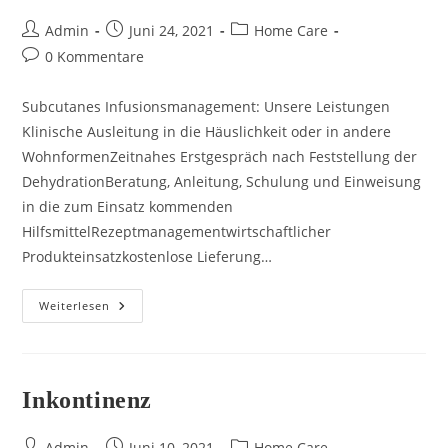
Beitrags-
Beitrag
Beitrags-
Admin
Juni 24, 2021
Home Care
Autor:
veröffentlicht:
Kategorie:
Beitrags-
0 Kommentare
Kommentare:
Subcutanes Infusionsmanagement: Unsere Leistungen
Klinische Ausleitung in die Häuslichkeit oder in andere
WohnformenZeitnahes Erstgespräch nach Feststellung der
DehydrationBeratung, Anleitung, Schulung und Einweisung
in die zum Einsatz kommenden
HilfsmittelRezeptmanagementwirtschaftlicher
Produkteinsatzkostenlose Lieferung…
Subcutane
Weiterlesen
Infusion
Inkontinenz
Beitrags-
Beitrag
Beitrags-
Admin
Juni 10, 2021
Home Care