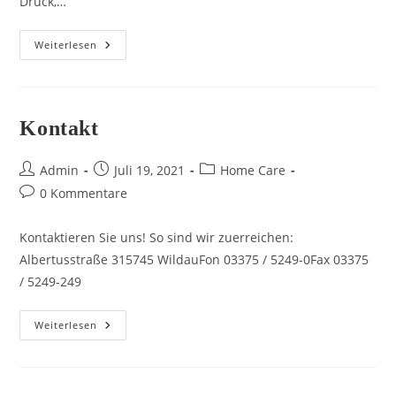
Druck,…
Kompression
Weiterlesen
Kontakt
Beitrags-
Beitrag
Beitrags-
Admin
Juli 19, 2021
Home Care
Autor:
veröffentlicht:
Kategorie:
Beitrags-
0 Kommentare
Kommentare:
Kontaktieren Sie uns! So sind wir zuerreichen:
Albertusstraße 315745 WildauFon 03375 / 5249-0Fax 03375
/ 5249-249
Kontakt
Weiterlesen