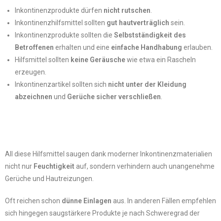
Inkontinenzprodukte dürfen
nicht rutschen
.
Inkontinenzhilfsmittel sollten
gut hautverträglich
sein.
Inkontinenzprodukte sollten die
Selbstständigkeit des
Betroffenen
erhalten und eine
einfache Handhabung
erlauben.
Hilfsmittel sollten
keine Geräusche
wie etwa ein Rascheln
erzeugen.
Inkontinenzartikel sollten sich
nicht unter der Kleidung
abzeichnen
und
Gerüche sicher verschließen
.
All diese Hilfsmittel saugen dank moderner Inkontinenzmaterialien
nicht nur
Feuchtigkeit
auf, sondern verhindern auch unangenehme
Gerüche und Hautreizungen.
Oft reichen schon
dünne Einlagen
aus. In anderen Fällen empfehlen
sich hingegen saugstärkere Produkte je nach Schweregrad der