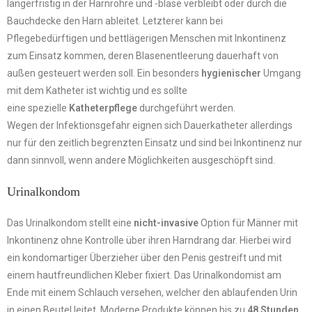
längerfristig in der Harnröhre und -blase verbleibt oder durch die
Bauchdecke den Harn ableitet. Letzterer kann bei
Pflegebedürftigen und bettlägerigen Menschen mit Inkontinenz
zum Einsatz kommen, deren Blasenentleerung dauerhaft von
außen gesteuert werden soll. Ein besonders
hygienischer
Umgang
mit dem Katheter ist wichtig und es sollte
eine spezielle
Katheterpflege
durchgeführt werden.
Wegen der Infektionsgefahr eignen sich Dauerkatheter allerdings
nur für den zeitlich begrenzten Einsatz und sind bei Inkontinenz nur
dann sinnvoll, wenn andere Möglichkeiten ausgeschöpft sind.
Urinalkondom
Das Urinalkondom stellt eine
nicht-invasive
Option für Männer mit
Inkontinenz ohne Kontrolle über ihren Harndrang dar. Hierbei wird
ein kondomartiger Überzieher über den Penis gestreift und mit
einem hautfreundlichen Kleber fixiert. Das Urinalkondomist am
Ende mit einem Schlauch versehen, welcher den ablaufenden Urin
in einen Beutel leitet. Moderne Produkte können bis zu
48 Stunden