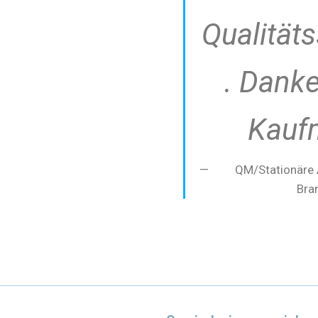
Qualität
. Danke
Kauf
QM/Stationäre A
Bra