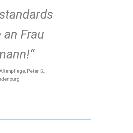
sstandards
 an Frau
mann!“
ltenpflege, Peter S.,
ndenburg