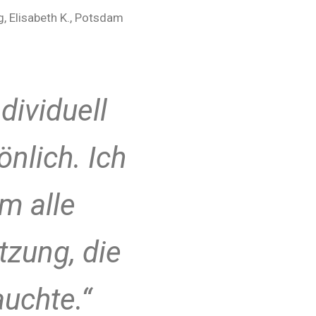
g, Elisabeth K., Potsdam
dividuell
nlich. Ich
m alle
tzung, die
auchte.“