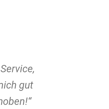
Service,
mich gut
hoben!“