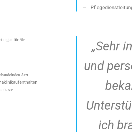
Pflegedienstleitun
stungen für Sie:
„Sehr in
und persö
behandelnden Arzt
beka
aklinikaufenthalten
kenkasse
Unterstü
ich br