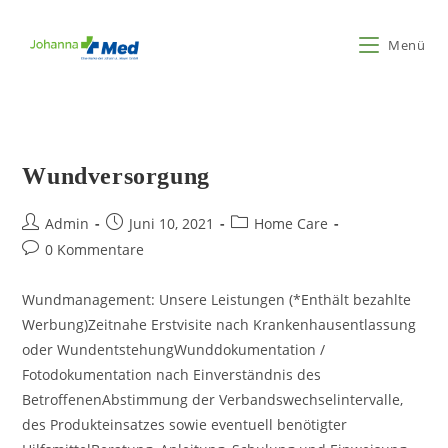
Zum
Inhalt
Menü
springen
Wundversorgung
Beitrags-
Beitrag
Beitrags-
Admin
Juni 10, 2021
Home Care
Autor:
veröffentlicht:
Kategorie:
Beitrags-
0 Kommentare
Kommentare:
Wundmanagement: Unsere Leistungen (*Enthält bezahlte
Werbung)Zeitnahe Erstvisite nach Krankenhausentlassung
oder WundentstehungWunddokumentation /
Fotodokumentation nach Einverständnis des
BetroffenenAbstimmung der Verbandswechselintervalle,
des Produkteinsatzes sowie eventuell benötigter