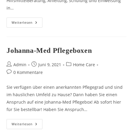
HilfsmittelBeratung, Anleitung, Schulung und Einweisung
in…
Wundversorgung
Weiterlesen
Johanna-Med Pflegeboxen
Beitrags-
Beitrag
Beitrags-
Admin
Juni 9, 2021
Home Care
Autor:
veröffentlicht:
Kategorie:
Beitrags-
0 Kommentare
Kommentare:
Sie verfügen über einen anerkannten Pflegegrad und sind
im häuslichen Umfeld zu Hause? Dann haben Sie einen
Anspruch auf eine Johanna-Med Pflegebox! Ab sofort hier
für Sie bestellbar! Haben Sie Anspruch…
Johanna-
Weiterlesen
Med
Pflegeboxen